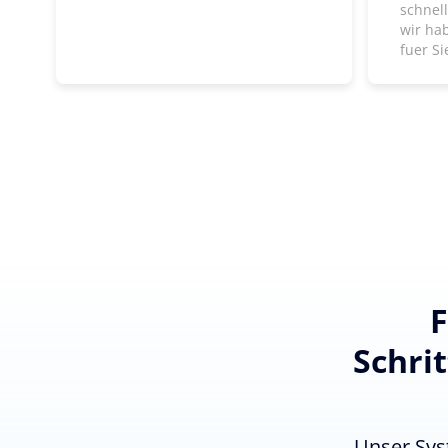
schnel
wir ha
fuer Si
F
Schri
Unser Sys