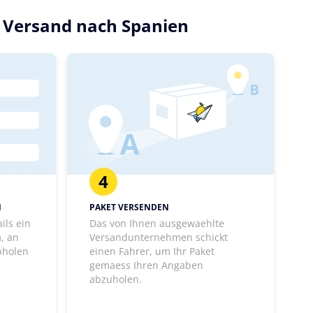
n Versand nach Spanien
4
N
PAKET VERSENDEN
ils ein
Das von Ihnen ausgewaehlte
, an
Versandunternehmen schickt
bholen
einen Fahrer, um Ihr Paket
gemaess Ihren Angaben
abzuholen.