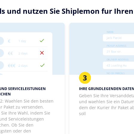
ils und nutzen Sie Shiplemon fur Ihre
3
 UND SERVICELEISTUNGEN
IHRE GRUNDLEGENDEN DATE
ICHEN
Geben Sie Ihre Versanddeta
t 2: Waehlen Sie den besten
und waehlen Sie ein Datum
hr Paket zu versenden.
dem der Kurier Ihr Paket a
 Sie Ihre Wahl, indem Sie
soll
 und Serviceleistungen
ichen. Ob Sie den
igsten oder den