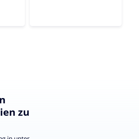
en
ien zu
g in unter