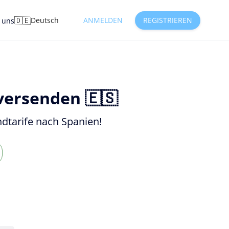
🇩🇪
Deutsch
ANMELDEN
REGISTRIEREN
e uns
versenden 🇪🇸
dtarife nach Spanien!