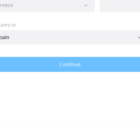
untry to
Continue