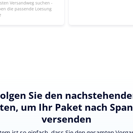
lsten Versandweg suchen -
ben die passende Loesung
e
olgen Sie den nachstehend
tten, um Ihr Paket nach Span
versenden
tem ist so einfach, dass Sie den gesamten Vorgan