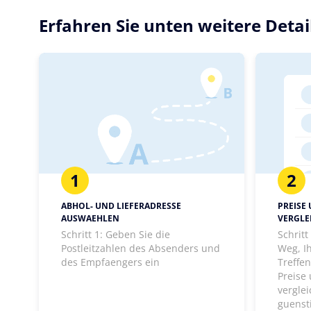
Erfahren Sie unten weitere Deta
1
2
ABHOL- UND LIEFERADRESSE
PREISE
AUSWAEHLEN
VERGLE
Schritt 1: Geben Sie die
Schrit
Postleitzahlen des Absenders und
Weg, I
des Empfaengers ein
Treffen
Preise
vergle
guenst