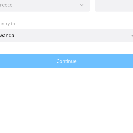
untry to
Continue