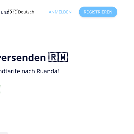
🇩🇪
Deutsch
ANMELDEN
REGISTRIEREN
e uns
versenden 🇷🇼
ndtarife nach Ruanda!