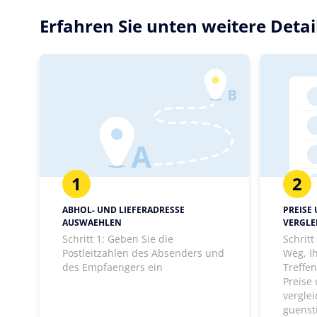
Erfahren Sie unten weitere Deta
1
2
ABHOL- UND LIEFERADRESSE
PREISE
AUSWAEHLEN
VERGLE
Schritt 1: Geben Sie die
Schrit
Postleitzahlen des Absenders und
Weg, I
des Empfaengers ein
Treffen
Preise
vergle
guenst