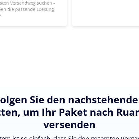
lsten Versandweg suchen -
ben die passende Loesung
e
olgen Sie den nachstehend
tten, um Ihr Paket nach Rua
versenden
tem ist so einfach, dass Sie den gesamten Vorgan