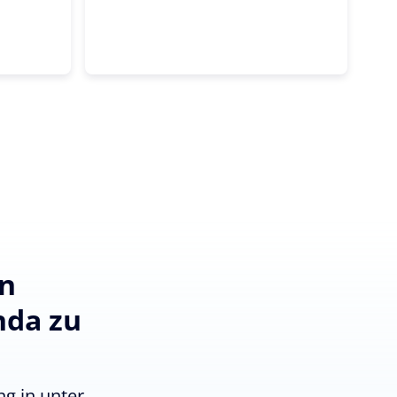
en
nda zu
g in unter