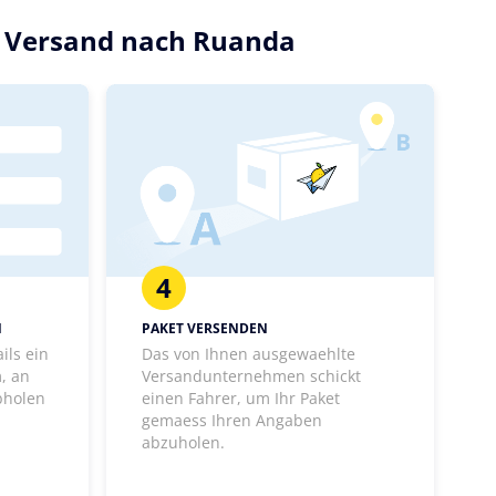
en Versand nach Ruanda
4
N
PAKET VERSENDEN
ils ein
Das von Ihnen ausgewaehlte
, an
Versandunternehmen schickt
bholen
einen Fahrer, um Ihr Paket
gemaess Ihren Angaben
abzuholen.