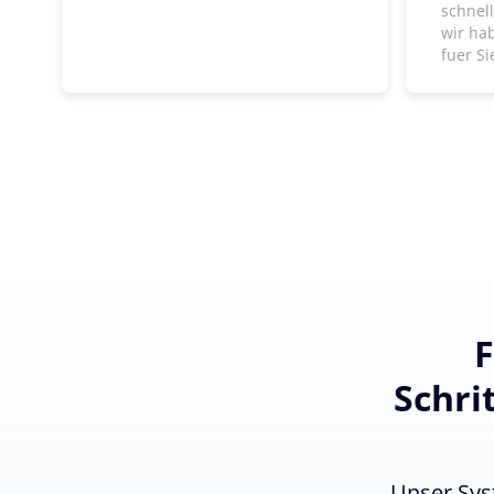
schnel
wir ha
fuer Si
F
Schri
Unser Sys