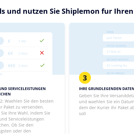
ils und nutzen Sie Shiplemon fur Ihr
3
 UND SERVICELEISTUNGEN
IHRE GRUNDLEGENDEN DATE
ICHEN
Geben Sie Ihre Versanddeta
t 2: Waehlen Sie den besten
und waehlen Sie ein Datum
hr Paket zu versenden.
dem der Kurier Ihr Paket a
 Sie Ihre Wahl, indem Sie
soll
 und Serviceleistungen
ichen. Ob Sie den
igsten oder den