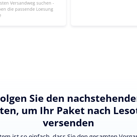
lsten Versandweg suchen -
ben die passende Loesung
e
olgen Sie den nachstehend
tten, um Ihr Paket nach Leso
versenden
tem ist so einfach, dass Sie den gesamten Vorgan