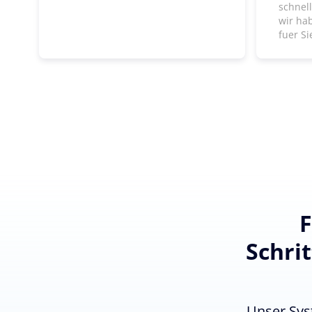
schnel
wir ha
fuer Si
F
Schri
Unser Sys