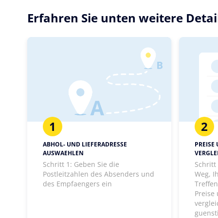
Erfahren Sie unten weitere Deta
1
2
ABHOL- UND LIEFERADRESSE
PREISE
AUSWAEHLEN
VERGLE
Schritt 1: Geben Sie die
Schrit
Postleitzahlen des Absenders und
Weg, I
des Empfaengers ein
Treffen
Preise
vergle
guenst