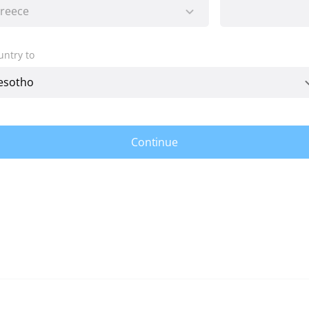
untry to
Continue