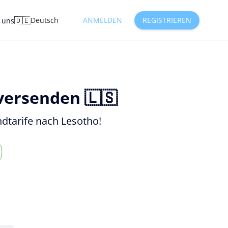
🇩🇪
Deutsch
ANMELDEN
REGISTRIEREN
e uns
versenden 🇱🇸
dtarife nach Lesotho!