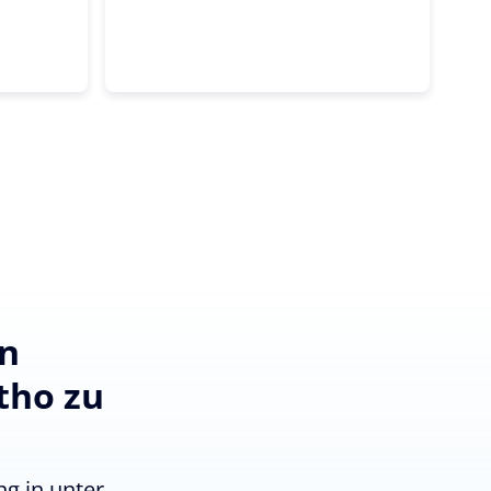
en
tho zu
g in unter