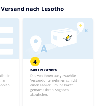
n Versand nach Lesotho
4
N
PAKET VERSENDEN
ils ein
Das von Ihnen ausgewaehlte
, an
Versandunternehmen schickt
bholen
einen Fahrer, um Ihr Paket
gemaess Ihren Angaben
abzuholen.