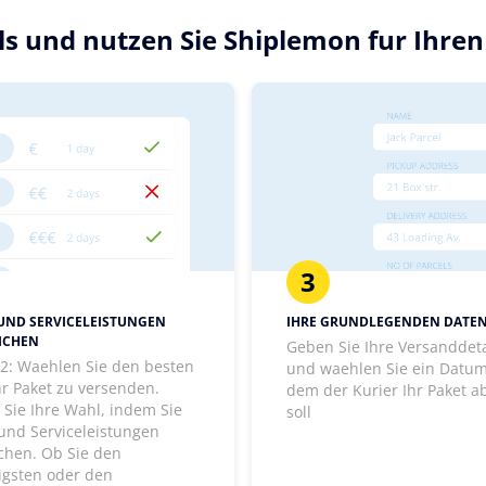
ils und nutzen Sie Shiplemon fur Ihre
3
 UND SERVICELEISTUNGEN
IHRE GRUNDLEGENDEN DATE
ICHEN
Geben Sie Ihre Versanddeta
t 2: Waehlen Sie den besten
und waehlen Sie ein Datum
hr Paket zu versenden.
dem der Kurier Ihr Paket a
 Sie Ihre Wahl, indem Sie
soll
 und Serviceleistungen
ichen. Ob Sie den
igsten oder den