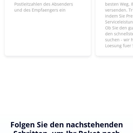
Postleitzahlen des Absenders
besten Weg, I
und des Empfaengers ein
versenden. Tr
indem Sie Pre
Serviceleistu
Ob Sie den gu
den schnells
suchen - wir 
Loesung fuer 
Folgen Sie den nachstehenden