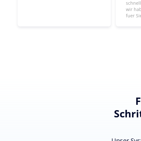
schnel
wir ha
fuer Si
F
Schri
Unser Sys