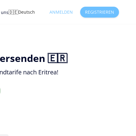
🇩🇪
Deutsch
ANMELDEN
REGISTRIEREN
e uns
versenden 🇪🇷
dtarife nach Eritrea!