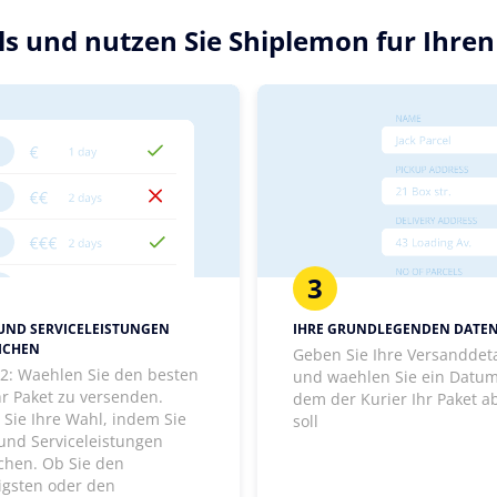
ls und nutzen Sie Shiplemon fur Ihren
3
 UND SERVICELEISTUNGEN
IHRE GRUNDLEGENDEN DATE
ICHEN
Geben Sie Ihre Versanddeta
t 2: Waehlen Sie den besten
und waehlen Sie ein Datum
hr Paket zu versenden.
dem der Kurier Ihr Paket a
 Sie Ihre Wahl, indem Sie
soll
 und Serviceleistungen
ichen. Ob Sie den
igsten oder den