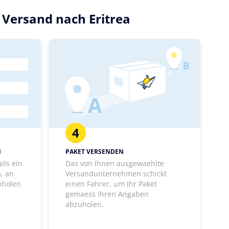
 Versand nach Eritrea
4
N
PAKET VERSENDEN
ils ein
Das von Ihnen ausgewaehlte
, an
Versandunternehmen schickt
bholen
einen Fahrer, um Ihr Paket
gemaess Ihren Angaben
abzuholen.