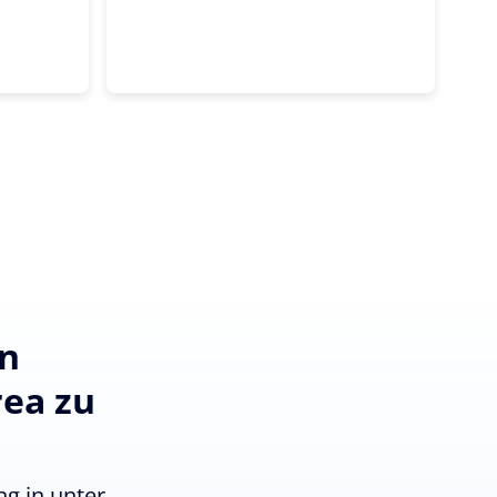
en
rea zu
g in unter