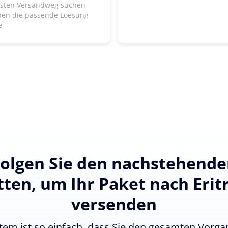
lsten Versandweg suchen -
ben die passende Loesung
e
olgen Sie den nachstehend
tten, um Ihr Paket nach Erit
versenden
tem ist so einfach, dass Sie den gesamten Vorgan