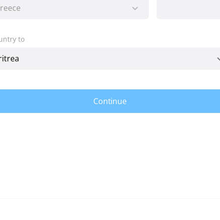
untry to
Continue