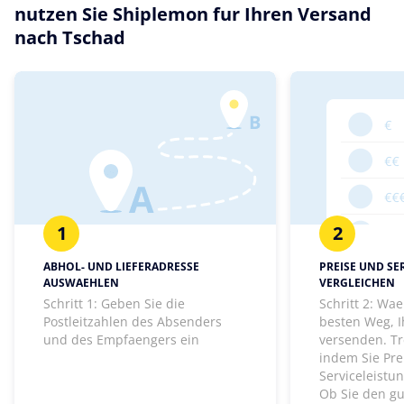
nutzen Sie Shiplemon fur Ihren Versand
nach Tschad
1
2
ABHOL- UND LIEFERADRESSE
PREISE UND SE
AUSWAEHLEN
VERGLEICHEN
Schritt 1: Geben Sie die
Schritt 2: Wa
Postleitzahlen des Absenders
besten Weg, I
und des Empfaengers ein
versenden. Tr
indem Sie Pre
Serviceleistu
Ob Sie den gu