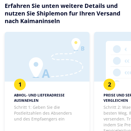
Erfahren Sie unten weitere Details und
nutzen Sie Shiplemon fur Ihren Versand
nach Kaimaninseln
1
2
ABHOL- UND LIEFERADRESSE
PREISE UND SE
AUSWAEHLEN
VERGLEICHEN
Schritt 1: Geben Sie die
Schritt 2: Wa
Postleitzahlen des Absenders
besten Weg, I
und des Empfaengers ein
versenden. Tr
indem Sie Pre
Serviceleistu