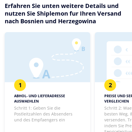
Erfahren Sie unten weitere Details und
nutzen Sie Shiplemon fur Ihren Versand
nach Bosnien und Herzegowina
1
2
ABHOL- UND LIEFERADRESSE
PREISE UND SE
AUSWAEHLEN
VERGLEICHEN
Schritt 1: Geben Sie die
Schritt 2: Wa
Postleitzahlen des Absenders
besten Weg, I
und des Empfaengers ein
versenden. Tr
indem Sie Pre
Serviceleistu