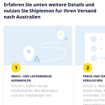
Erfahren Sie unten weitere Details und
nutzen Sie Shiplemon fur Ihren Versand
nach Australien
1
2
ABHOL- UND LIEFERADRESSE
PREISE UND SE
AUSWAEHLEN
VERGLEICHEN
Schritt 1: Geben Sie die
Schritt 2: Wa
Postleitzahlen des Absenders
besten Weg, I
und des Empfaengers ein
versenden. Tr
indem Sie Pre
Serviceleistu