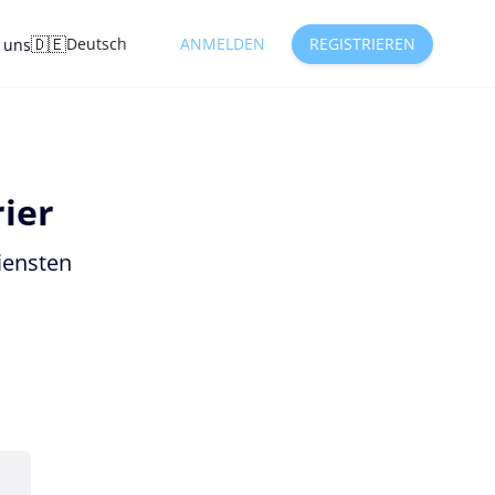
🇩🇪
Deutsch
ANMELDEN
REGISTRIEREN
e uns
ier
iensten