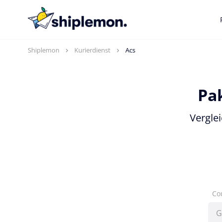
Shiplemon
Kurierdienst
Acs
Pa
Vergle
Co