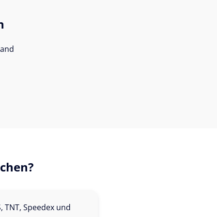
n
sand
ichen?
S, TNT, Speedex und