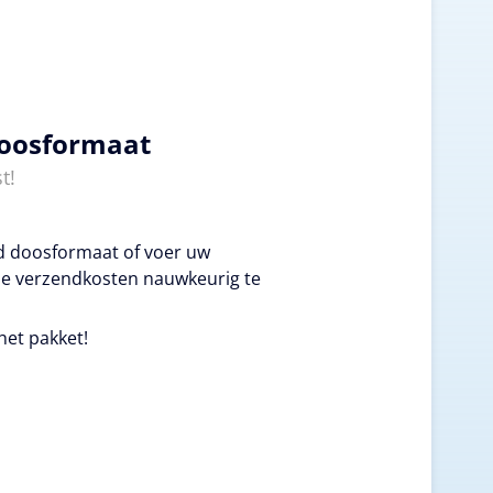
doosformaat
t!
ld doosformaat of voer uw
e verzendkosten nauwkeurig te
het pakket!