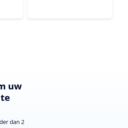
om uw
 te
der dan 2