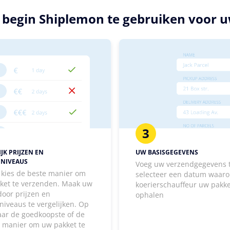
n begin Shiplemon te gebruiken voor 
3
JK PRIJZEN EN
UW BASISGEGEVENS
ENIVEAUS
Voeg uw verzendgegevens 
, kies de beste manier om
selecteer een datum waaro
ket te verzenden. Maak uw
koerierschauffeur uw pakk
door prijzen en
ophalen
niveaus te vergelijken. Op
aar de goedkoopste of de
e manier om uw pakket te