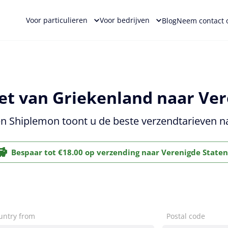
Voor particulieren
Voor bedrijven
Blog
Neem contact 
t van Griekenland naar Ver
n Shiplemon toont u de beste verzendtarieven n
Bespaar tot €18.00 op verzending naar Verenigde Staten
untry from
Postal code