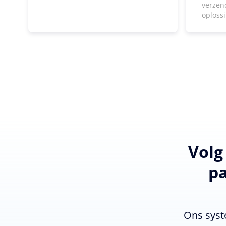
verzen
oploss
Volg
pa
Ons syst