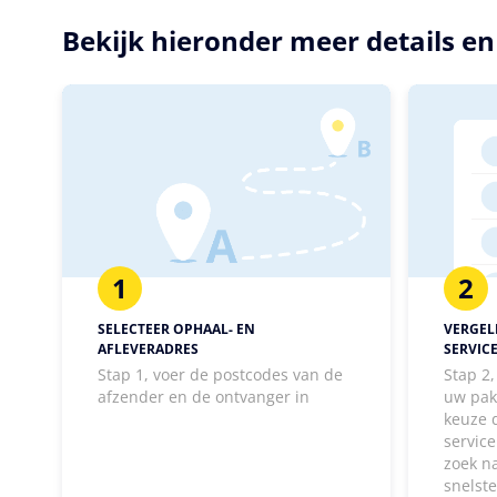
Bekijk hieronder meer details e
1
2
SELECTEER OPHAAL- EN
VERGELI
AFLEVERADRES
SERVIC
Stap 1, voer de postcodes van de
Stap 2
afzender en de ontvanger in
uw pak
keuze 
service
zoek n
snelst