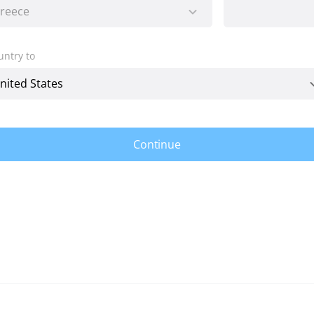
untry to
Continue