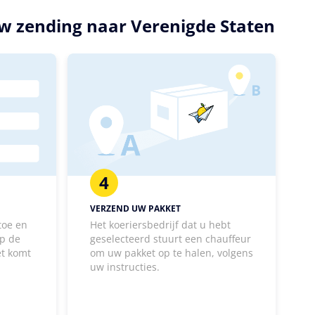
uw zending naar Verenigde Staten
4
VERZEND UW PAKKET
toe en
Het koeriersbedrijf dat u hebt
p de
geselecteerd stuurt een chauffeur
et komt
om uw pakket op te halen, volgens
uw instructies.