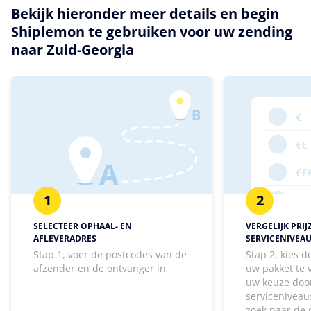
Bekijk hieronder meer details en begin
Shiplemon te gebruiken voor uw zending
naar Zuid-Georgia
1
2
SELECTEER OPHAAL- EN
VERGELIJK PRIJ
AFLEVERADRES
SERVICENIVEA
Stap 1, voer de postcodes van de
Stap 2, kies 
afzender en de ontvanger in
uw pakket te
uw keuze door
serviceniveaus
zoek naar de 