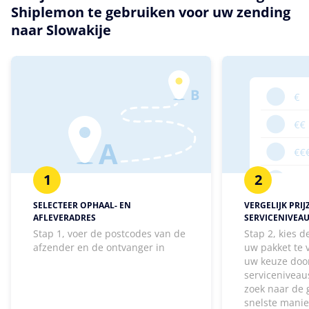
Shiplemon te gebruiken voor uw zending
naar Slowakije
1
2
SELECTEER OPHAAL- EN
VERGELIJK PRIJ
AFLEVERADRES
SERVICENIVEA
Stap 1, voer de postcodes van de
Stap 2, kies 
afzender en de ontvanger in
uw pakket te
uw keuze door
serviceniveaus
zoek naar de 
snelste manie