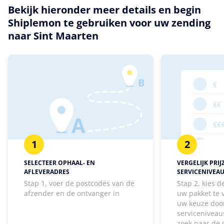
Bekijk hieronder meer details en begin
Shiplemon te gebruiken voor uw zending
naar Sint Maarten
1
2
SELECTEER OPHAAL- EN
VERGELIJK PRIJ
AFLEVERADRES
SERVICENIVEA
Stap 1, voer de postcodes van de
Stap 2, kies 
afzender en de ontvanger in
uw pakket te
uw keuze door
serviceniveaus
zoek naar de 