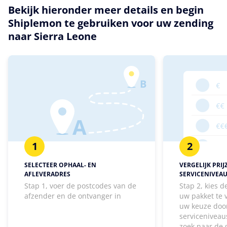
Bekijk hieronder meer details en begin
Shiplemon te gebruiken voor uw zending
naar Sierra Leone
1
2
SELECTEER OPHAAL- EN
VERGELIJK PRIJ
AFLEVERADRES
SERVICENIVEA
Stap 1, voer de postcodes van de
Stap 2, kies 
afzender en de ontvanger in
uw pakket te
uw keuze door
serviceniveaus
zoek naar de 