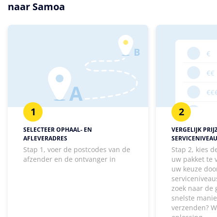
naar Samoa
1
2
SELECTEER OPHAAL- EN
VERGELIJK PRIJ
AFLEVERADRES
SERVICENIVEA
Stap 1, voer de postcodes van de
Stap 2, kies 
afzender en de ontvanger in
uw pakket te
uw keuze door
serviceniveaus
zoek naar de 
snelste manie
verzenden? W