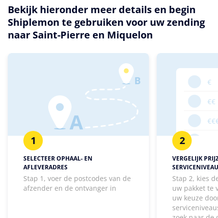
Bekijk hieronder meer details en begin
Shiplemon te gebruiken voor uw zending
naar Saint-Pierre en Miquelon
1
2
SELECTEER OPHAAL- EN
VERGELIJK PRIJ
AFLEVERADRES
SERVICENIVEA
Stap 1, voer de postcodes van de
Stap 2, kies 
afzender en de ontvanger in
uw pakket te
uw keuze door
serviceniveaus
zoek naar de 