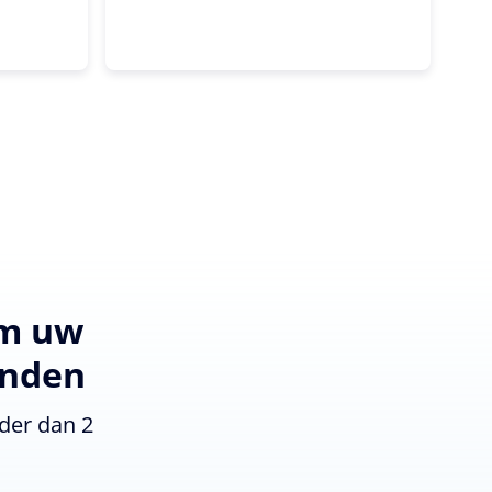
om uw
enden
der dan 2