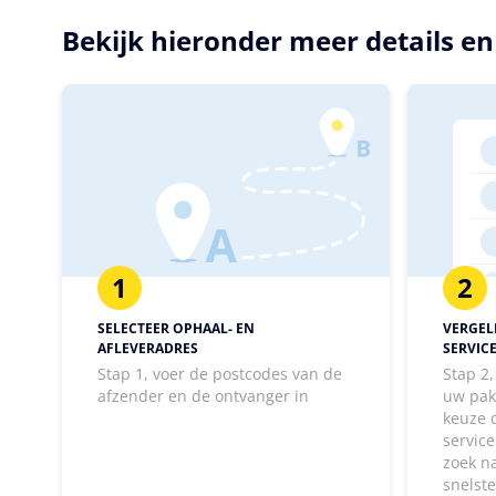
Bekijk hieronder meer details e
1
2
SELECTEER OPHAAL- EN
VERGELI
AFLEVERADRES
SERVIC
Stap 1, voer de postcodes van de
Stap 2
afzender en de ontvanger in
uw pak
keuze 
service
zoek n
snelst