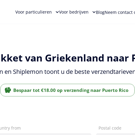
Voor particulieren
Voor bedrijven
Blog
Neem contact 
kket van Griekenland naar P
n en Shiplemon toont u de beste verzendtarieven
Bespaar tot €18.00 op verzending naar Puerto Rico
untry from
Postal code