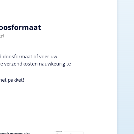
doosformaat
t!
ld doosformaat of voer uw
e verzendkosten nauwkeurig te
het pakket!