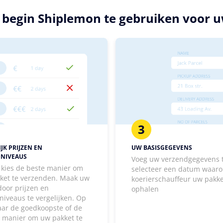
n begin Shiplemon te gebruiken voor 
3
JK PRIJZEN EN
UW BASISGEGEVENS
ENIVEAUS
Voeg uw verzendgegevens 
, kies de beste manier om
selecteer een datum waaro
ket te verzenden. Maak uw
koerierschauffeur uw pakk
door prijzen en
ophalen
niveaus te vergelijken. Op
aar de goedkoopste of de
e manier om uw pakket te