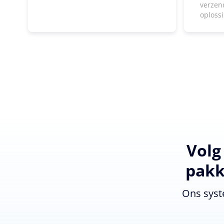
verzen
oploss
Volg
pakk
Ons syst