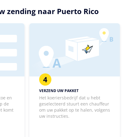
uw zending naar Puerto Rico
4
VERZEND UW PAKKET
toe en
Het koeriersbedrijf dat u hebt
p de
geselecteerd stuurt een chauffeur
et komt
om uw pakket op te halen, volgens
uw instructies.