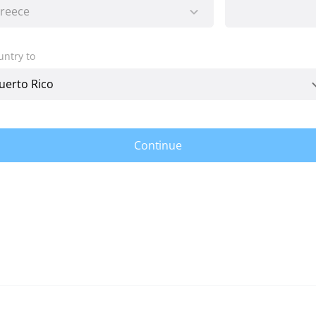
untry to
Continue