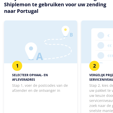
Shiplemon te gebruiken voor uw zending
naar Portugal
1
2
SELECTEER OPHAAL- EN
VERGELIJK PRIJ
AFLEVERADRES
SERVICENIVEA
Stap 1, voer de postcodes van de
Stap 2, kies 
afzender en de ontvanger in
uw pakket te
uw keuze door
serviceniveaus
zoek naar de 
snelste manie