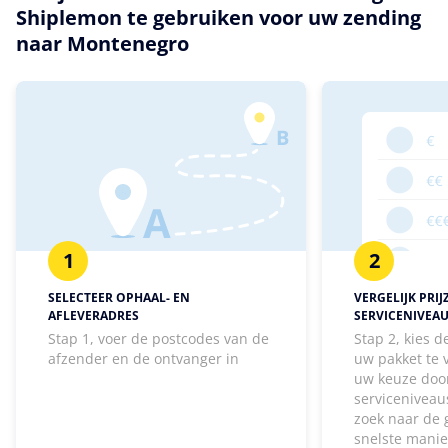
Shiplemon te gebruiken voor uw zending
naar Montenegro
1
2
SELECTEER OPHAAL- EN
VERGELIJK PRIJ
AFLEVERADRES
SERVICENIVEA
Stap 1, voer de postcodes van de
Stap 2, kies 
afzender en de ontvanger in
uw pakket te
uw keuze door
serviceniveaus
zoek naar de 
snelste manie