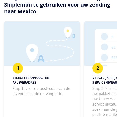
Shiplemon te gebruiken voor uw zending
naar Mexico
1
2
SELECTEER OPHAAL- EN
VERGELIJK PRIJ
AFLEVERADRES
SERVICENIVEA
Stap 1, voer de postcodes van de
Stap 2, kies 
afzender en de ontvanger in
uw pakket te
uw keuze door
serviceniveaus
zoek naar de 
snelste manie