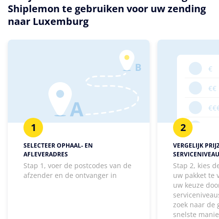
Shiplemon te gebruiken voor uw zending
naar Luxemburg
1
2
SELECTEER OPHAAL- EN
VERGELIJK PRIJ
AFLEVERADRES
SERVICENIVEA
Stap 1, voer de postcodes van de
Stap 2, kies 
afzender en de ontvanger in
uw pakket te
uw keuze door
serviceniveaus
zoek naar de 
snelste manie