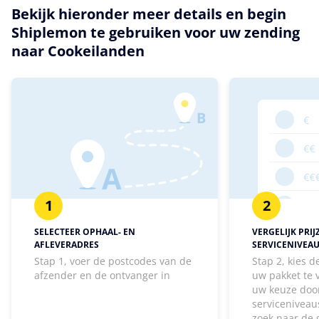
Bekijk hieronder meer details en begin
Shiplemon te gebruiken voor uw zending
naar Cookeilanden
1
2
SELECTEER OPHAAL- EN
VERGELIJK PRIJ
AFLEVERADRES
SERVICENIVEA
Stap 1, voer de postcodes van de
Stap 2, kies 
afzender en de ontvanger in
uw pakket te
uw keuze door
serviceniveaus
zoek naar de 