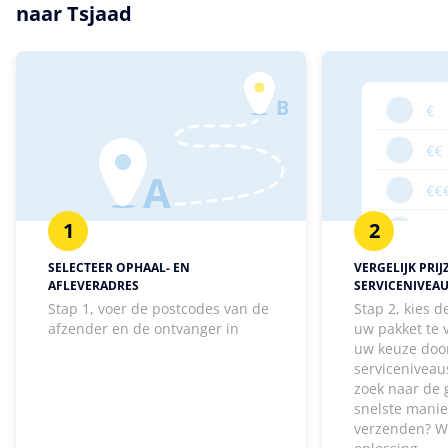
naar Tsjaad
1
2
SELECTEER OPHAAL- EN
VERGELIJK PRIJ
AFLEVERADRES
SERVICENIVEA
Stap 1, voer de postcodes van de
Stap 2, kies 
afzender en de ontvanger in
uw pakket te
uw keuze door
serviceniveaus
zoek naar de 
snelste manie
verzenden? W