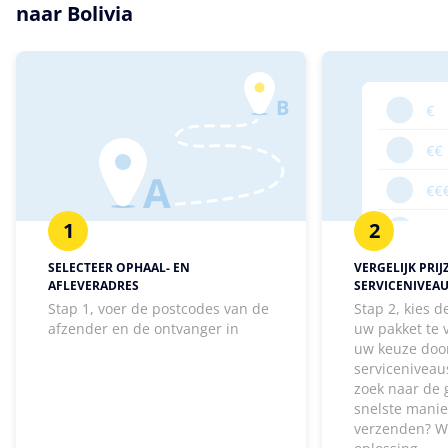
naar Bolivia
1
2
SELECTEER OPHAAL- EN
VERGELIJK PRIJ
AFLEVERADRES
SERVICENIVEA
Stap 1, voer de postcodes van de
Stap 2, kies 
afzender en de ontvanger in
uw pakket te
uw keuze door
serviceniveaus
zoek naar de 
snelste manie
verzenden? W