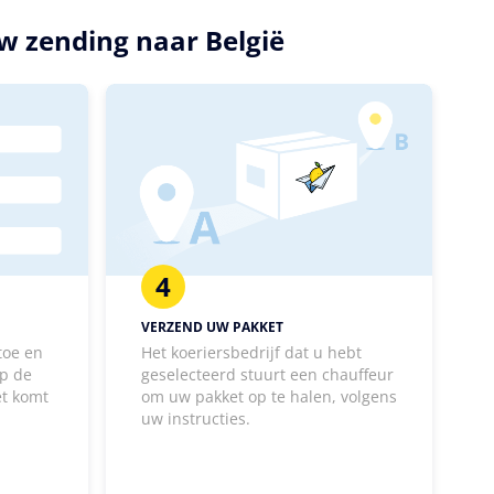
w zending naar België
4
VERZEND UW PAKKET
toe en
Het koeriersbedrijf dat u hebt
p de
geselecteerd stuurt een chauffeur
et komt
om uw pakket op te halen, volgens
uw instructies.