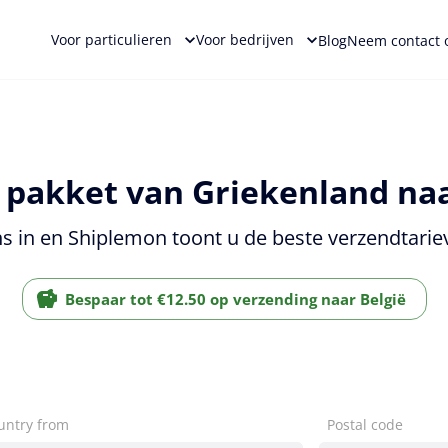
Voor particulieren
Voor bedrijven
Blog
Neem contact 
pakket van Griekenland naa
s in en Shiplemon toont u de beste verzendtariev
Bespaar tot €12.50 op verzending naar België
untry from
Postal code