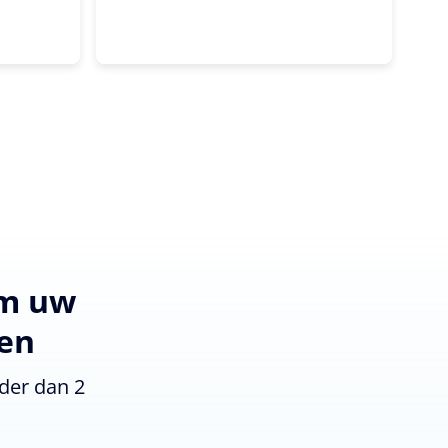
om uw
den
der dan 2