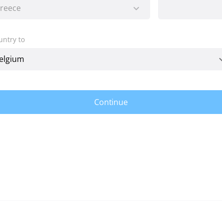
untry to
Continue