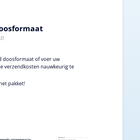
doosformaat
t!
ld doosformaat of voer uw
e verzendkosten nauwkeurig te
het pakket!