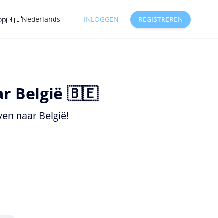
🇳🇱
Nederlands
INLOGGEN
REGISTREREN
op
r België 🇧🇪
en naar België!