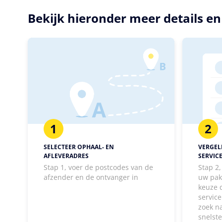
Bekijk hieronder meer details e
1
2
SELECTEER OPHAAL- EN
VERGELI
AFLEVERADRES
SERVIC
Stap 1, voer de postcodes van de
Stap 2
afzender en de ontvanger in
uw pak
keuze 
service
zoek n
snelst