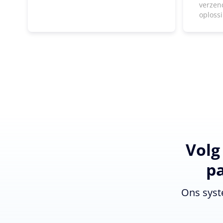
verzen
oploss
Volg
pa
Ons syst