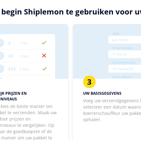
n begin Shiplemon te gebruiken voor u
3
JK PRIJZEN EN
UW BASISGEGEVENS
ENIVEAUS
Voeg uw verzendgegevens 
, kies de beste manier om
selecteer een datum waaro
ket te verzenden. Maak uw
koerierschauffeur uw pakk
door prijzen en
ophalen
niveaus te vergelijken. Op
aar de goedkoopste of de
e manier om uw pakket te