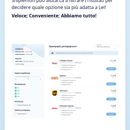
Shiplemon può aiutarLa a filtrare i risultati per
decidere quale opzione sia più adatta a Lei!
Veloce; Conveniente; Abbiamo tutto!