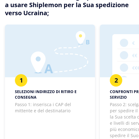
a usare Shiplemon per la Sua spedizione
verso Ucraina;
1
2
SELEZIONI INDIRIZZO DI RITIRO E
CONFRONTI PREZ
CONSEGNA
SERVIZIO
Passo 1: inserisca i CAP del
Passo 2: scelg
mittente e del destinatario
per spedire il
la Sua scelta
e livelli di se
più economico
spedire il Suo