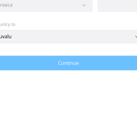
untry to
Continue