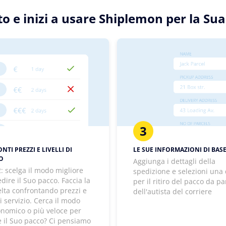
tto e inizi a usare Shiplemon per la Su
3
TI PREZZI E LIVELLI DI
LE SUE INFORMAZIONI DI BAS
IO
Aggiunga i dettagli della
: scelga il modo migliore
spedizione e selezioni una
dire il Suo pacco. Faccia la
per il ritiro del pacco da pa
elta confrontando prezzi e
dell'autista del corriere
 di servizio. Cerca il modo
onomico o più veloce per
e il Suo pacco? Ci pensiamo