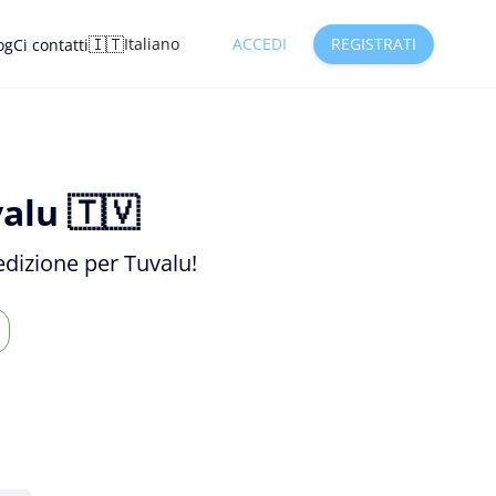
🇮🇹
Italiano
ACCEDI
REGISTRATI
og
Ci contatti
alu 🇹🇻
pedizione per Tuvalu!