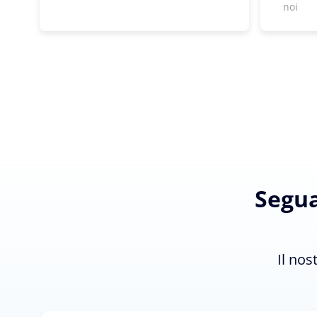
noi
Segua
Il nos