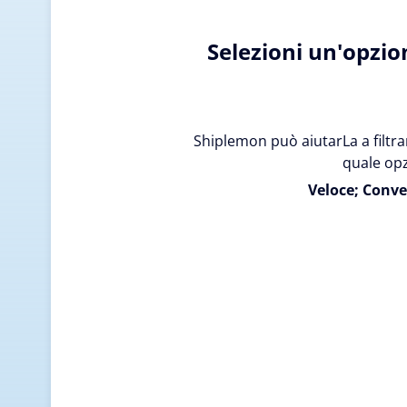
Selezioni un'opzio
Shiplemon può aiutarLa a filtrar
quale opz
Veloce; Conve