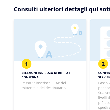
Consulti ulteriori dettagli qui so
1
2
SELEZIONI INDIRIZZO DI RITIRO E
CONFRON
CONSEGNA
SERVIZ
Passo 1: inserisca i CAP del
Passo 2
mittente e del destinatario
per spe
Sua sc
livelli
più ec
spedir