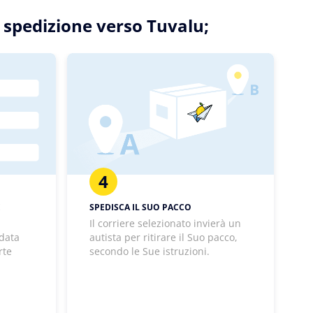
a spedizione verso Tuvalu;
4
E
SPEDISCA IL SUO PACCO
Il corriere selezionato invierà un
 data
autista per ritirare il Suo pacco,
rte
secondo le Sue istruzioni.