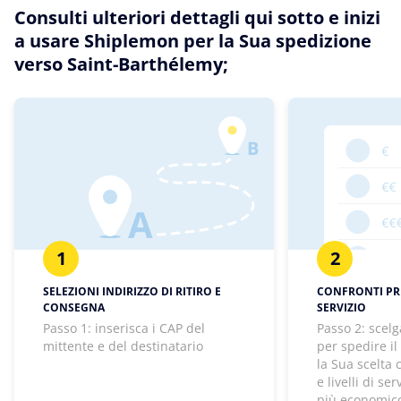
Consulti ulteriori dettagli qui sotto e inizi
a usare Shiplemon per la Sua spedizione
verso Saint-Barthélemy;
1
2
SELEZIONI INDIRIZZO DI RITIRO E
CONFRONTI PREZ
CONSEGNA
SERVIZIO
Passo 1: inserisca i CAP del
Passo 2: scelg
mittente e del destinatario
per spedire il
la Sua scelta
e livelli di se
più economico