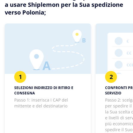
a usare Shiplemon per la Sua spedizione
verso Polonia;
1
2
SELEZIONI INDIRIZZO DI RITIRO E
CONFRONTI PREZ
CONSEGNA
SERVIZIO
Passo 1: inserisca i CAP del
Passo 2: scelg
mittente e del destinatario
per spedire il
la Sua scelta
e livelli di se
più economico
spedire il Suo