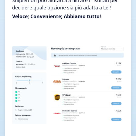
Shiplemon può aiutarLa a filtrare i risultati per
decidere quale opzione sia più adatta a Lei!
Veloce; Conveniente; Abbiamo tutto!