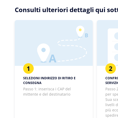
Consulti ulteriori dettagli qui so
1
2
SELEZIONI INDIRIZZO DI RITIRO E
CONFRON
CONSEGNA
SERVIZ
Passo 1: inserisca i CAP del
Passo 2
mittente e del destinatario
per spe
Sua sc
livelli
più ec
spedir