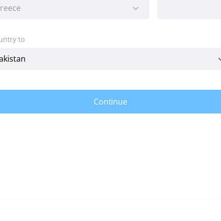
untry to
Continue