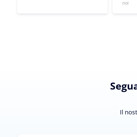
noi
Segua
Il nos