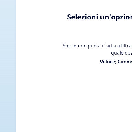
Selezioni un'opzio
Shiplemon può aiutarLa a filtrar
quale opz
Veloce; Conve