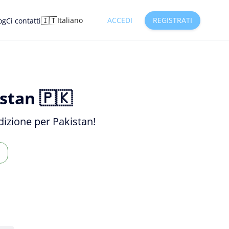
🇮🇹
Italiano
ACCEDI
REGISTRATI
og
Ci contatti
stan 🇵🇰
edizione per Pakistan!