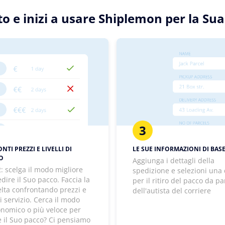
tto e inizi a usare Shiplemon per la Su
3
TI PREZZI E LIVELLI DI
LE SUE INFORMAZIONI DI BAS
IO
Aggiunga i dettagli della
: scelga il modo migliore
spedizione e selezioni una
dire il Suo pacco. Faccia la
per il ritiro del pacco da pa
elta confrontando prezzi e
dell'autista del corriere
 di servizio. Cerca il modo
onomico o più veloce per
e il Suo pacco? Ci pensiamo