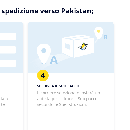
a spedizione verso Pakistan;
4
E
SPEDISCA IL SUO PACCO
Il corriere selezionato invierà un
 data
autista per ritirare il Suo pacco,
rte
secondo le Sue istruzioni.