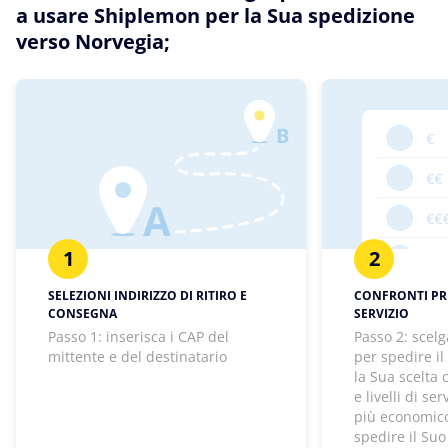
a usare Shiplemon per la Sua spedizione
verso Norvegia;
1
2
SELEZIONI INDIRIZZO DI RITIRO E
CONFRONTI PREZ
CONSEGNA
SERVIZIO
Passo 1: inserisca i CAP del
Passo 2: scelg
mittente e del destinatario
per spedire il
la Sua scelta
e livelli di se
più economico
spedire il Suo