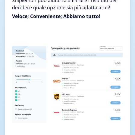
Shiplemon può aiutarLa a filtrare i risultati per
decidere quale opzione sia più adatta a Lei!
Veloce; Conveniente; Abbiamo tutto!