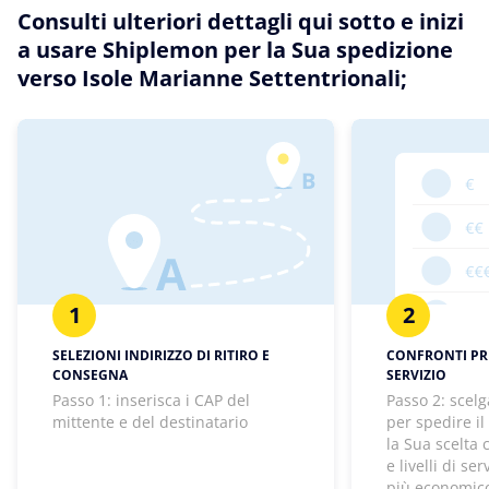
Consulti ulteriori dettagli qui sotto e inizi
a usare Shiplemon per la Sua spedizione
verso Isole Marianne Settentrionali;
1
2
SELEZIONI INDIRIZZO DI RITIRO E
CONFRONTI PREZ
CONSEGNA
SERVIZIO
Passo 1: inserisca i CAP del
Passo 2: scelg
mittente e del destinatario
per spedire il
la Sua scelta
e livelli di se
più economico