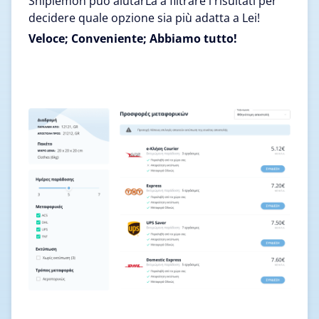
Shiplemon può aiutarLa a filtrare i risultati per
decidere quale opzione sia più adatta a Lei!
Veloce; Conveniente; Abbiamo tutto!