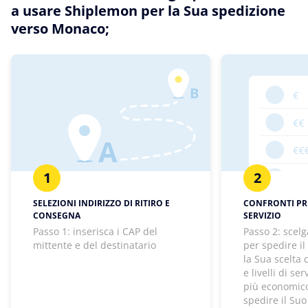
a usare Shiplemon per la Sua spedizione
verso Monaco;
1
2
SELEZIONI INDIRIZZO DI RITIRO E
CONFRONTI PREZ
CONSEGNA
SERVIZIO
Passo 1: inserisca i CAP del
Passo 2: scelg
mittente e del destinatario
per spedire il
la Sua scelta
e livelli di se
più economico
spedire il Suo