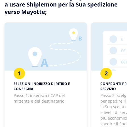
a usare Shiplemon per la Sua spedizione
verso Mayotte;
1
2
SELEZIONI INDIRIZZO DI RITIRO E
CONFRONTI PREZ
CONSEGNA
SERVIZIO
Passo 1: inserisca i CAP del
Passo 2: scelg
mittente e del destinatario
per spedire il
la Sua scelta
e livelli di se
più economico
spedire il Suo