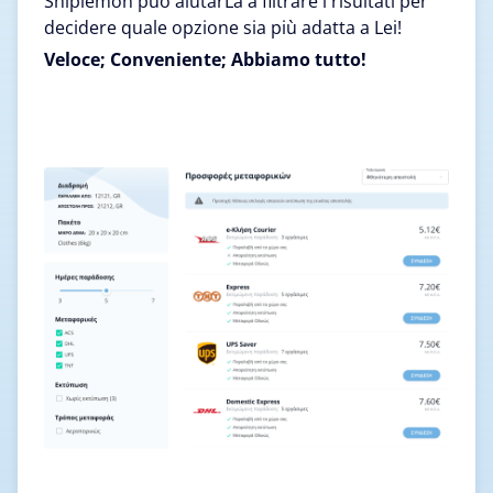
Shiplemon può aiutarLa a filtrare i risultati per
decidere quale opzione sia più adatta a Lei!
Veloce; Conveniente; Abbiamo tutto!