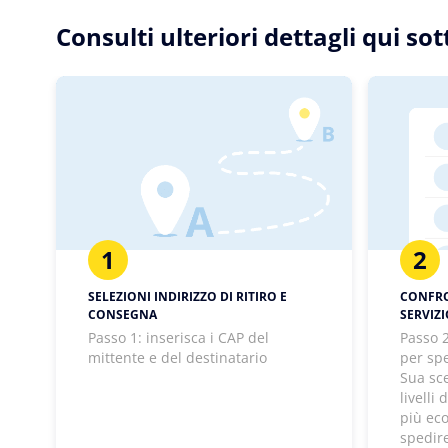
Consulti ulteriori dettagli qui s
1
2
SELEZIONI INDIRIZZO DI RITIRO E
CONFRON
CONSEGNA
SERVIZ
Passo 1: inserisca i CAP del
Passo 2
mittente e del destinatario
per spe
Sua sc
livelli
più ec
spedir