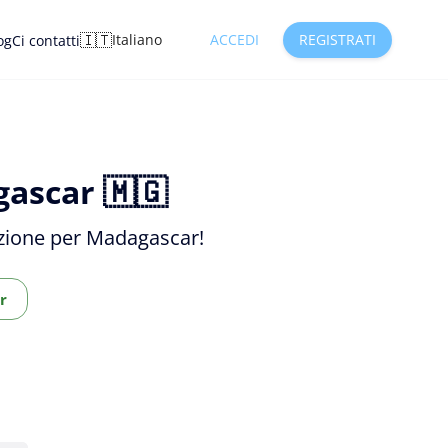
🇮🇹
Italiano
ACCEDI
REGISTRATI
og
Ci contatti
gascar 🇲🇬
dizione per Madagascar!
r