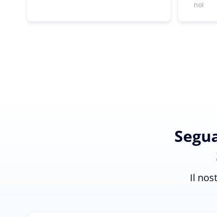
noi
Segua
Il nos