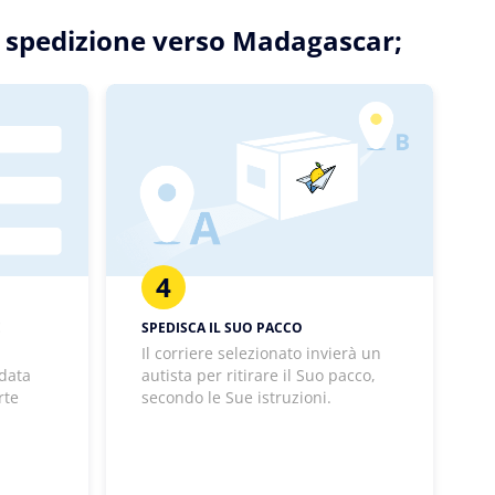
Sua spedizione verso Madagascar;
4
E
SPEDISCA IL SUO PACCO
Il corriere selezionato invierà un
 data
autista per ritirare il Suo pacco,
rte
secondo le Sue istruzioni.