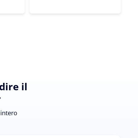
ire il
r
'intero