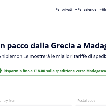
Per privati
Per aziende
Bl
n pacco dalla Grecia a Mada
e Shiplemon Le mostrerà le migliori tariffe di spe
Risparmia fino a €18.00 sulla spedizione verso Madagasca
untry from
Postal code