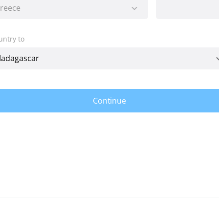
untry to
Continue