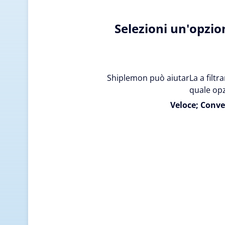
Selezioni un'opzio
Shiplemon può aiutarLa a filtrar
quale opz
Veloce; Conve