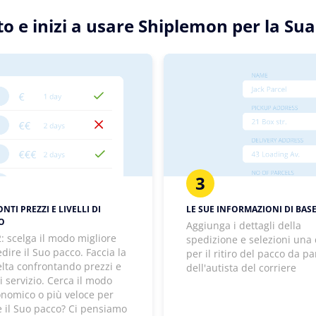
otto e inizi a usare Shiplemon per la 
3
TI PREZZI E LIVELLI DI
LE SUE INFORMAZIONI DI BAS
IO
Aggiunga i dettagli della
: scelga il modo migliore
spedizione e selezioni una
dire il Suo pacco. Faccia la
per il ritiro del pacco da pa
elta confrontando prezzi e
dell'autista del corriere
 di servizio. Cerca il modo
onomico o più veloce per
e il Suo pacco? Ci pensiamo