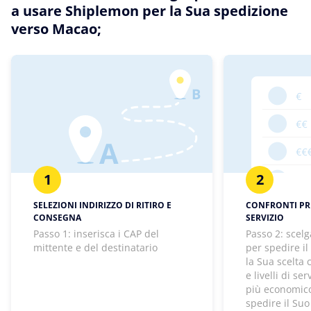
a usare Shiplemon per la Sua spedizione
verso Macao;
1
2
SELEZIONI INDIRIZZO DI RITIRO E
CONFRONTI PREZ
CONSEGNA
SERVIZIO
Passo 1: inserisca i CAP del
Passo 2: scelg
mittente e del destinatario
per spedire il
la Sua scelta
e livelli di se
più economico
spedire il Suo