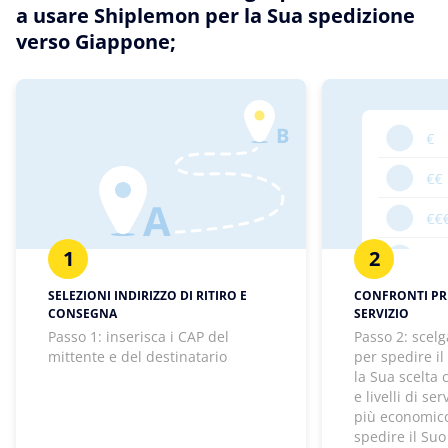
a usare Shiplemon per la Sua spedizione
verso Giappone;
1
2
SELEZIONI INDIRIZZO DI RITIRO E
CONFRONTI PREZ
CONSEGNA
SERVIZIO
Passo 1: inserisca i CAP del
Passo 2: scelg
mittente e del destinatario
per spedire il
la Sua scelta
e livelli di se
più economico
spedire il Suo