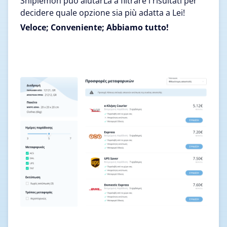
Shiplemon può aiutarLa a filtrare i risultati per
decidere quale opzione sia più adatta a Lei!
Veloce; Conveniente; Abbiamo tutto!