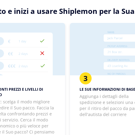
tto e inizi a usare Shiplemon per la S
3
TI PREZZI E LIVELLI DI
LE SUE INFORMAZIONI DI BAS
IO
Aggiunga i dettagli della
: scelga il modo migliore
spedizione e selezioni una
dire il Suo pacco. Faccia la
per il ritiro del pacco da pa
elta confrontando prezzi e
dell'autista del corriere
 di servizio. Cerca il modo
onomico o più veloce per
e il Suo pacco? Ci pensiamo