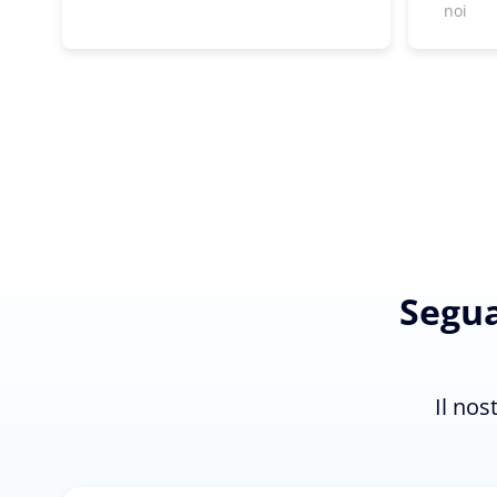
noi
Segua
Il nos