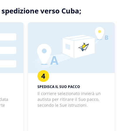
ua spedizione verso Cuba;
4
E
SPEDISCA IL SUO PACCO
Il corriere selezionato invierà un
 data
autista per ritirare il Suo pacco,
rte
secondo le Sue istruzioni.