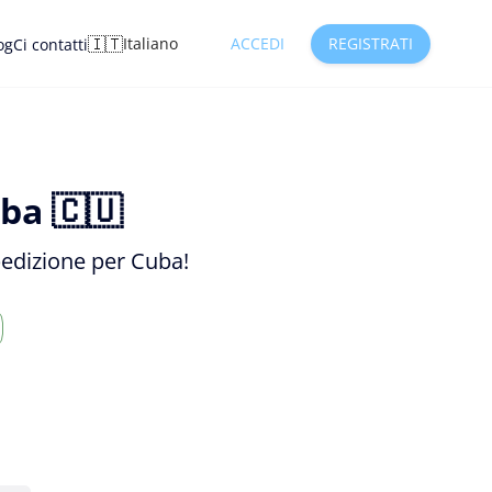
🇮🇹
Italiano
ACCEDI
REGISTRATI
og
Ci contatti
ba 🇨🇺
spedizione per Cuba!