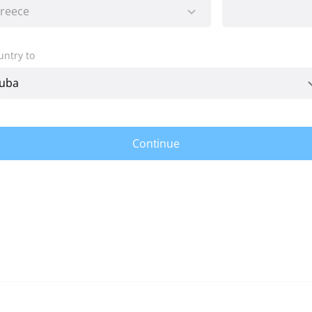
untry to
Continue