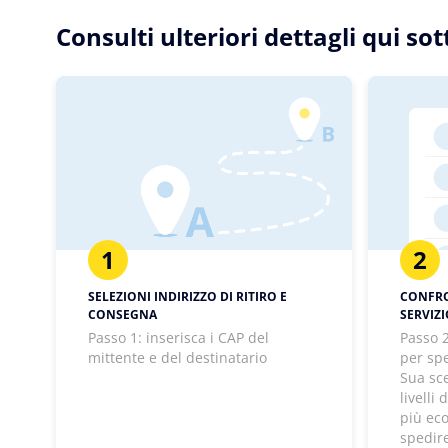
Consulti ulteriori dettagli qui so
1
2
SELEZIONI INDIRIZZO DI RITIRO E
CONFRON
CONSEGNA
SERVIZ
Passo 1: inserisca i CAP del
Passo 2
mittente e del destinatario
per spe
Sua sc
livelli
più ec
spedir