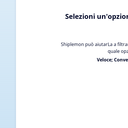
Selezioni un'opzio
Shiplemon può aiutarLa a filtrar
quale opz
Veloce; Conve