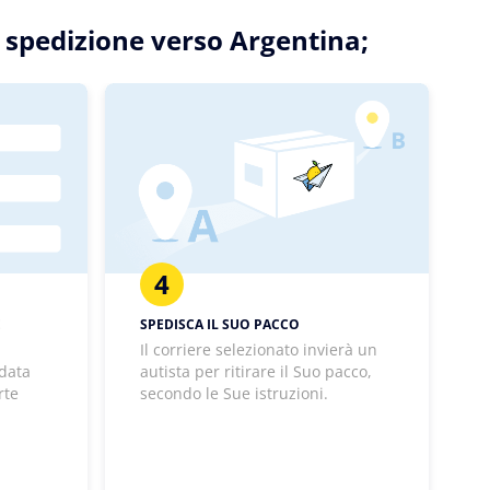
ua spedizione verso Argentina;
4
E
SPEDISCA IL SUO PACCO
Il corriere selezionato invierà un
 data
autista per ritirare il Suo pacco,
rte
secondo le Sue istruzioni.