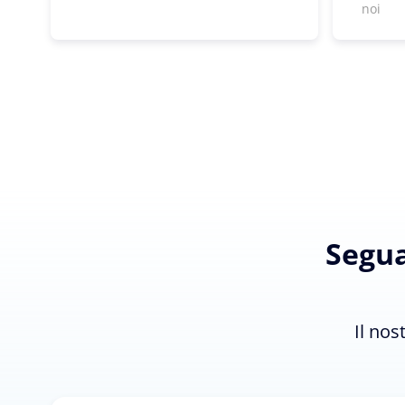
noi
Segua
Il nos