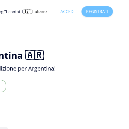
🇮🇹
Italiano
ACCEDI
REGISTRATI
og
Ci contatti
ntina 🇦🇷
dizione per Argentina!