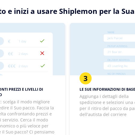
otto e inizi a usare Shiplemon per la S
3
TI PREZZI E LIVELLI DI
LE SUE INFORMAZIONI DI BAS
IO
Aggiunga i dettagli della
: scelga il modo migliore
spedizione e selezioni una
dire il Suo pacco. Faccia la
per il ritiro del pacco da pa
elta confrontando prezzi e
dell'autista del corriere
 di servizio. Cerca il modo
onomico o più veloce per
e il Suo pacco? Ci pensiamo