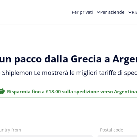
Per privati
Per aziende
Bl
un pacco dalla Grecia a Arge
 e Shiplemon Le mostrerà le migliori tariffe di spe
Risparmia fino a €18.00 sulla spedizione verso Argentina
untry from
Postal code