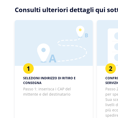
Consulti ulteriori dettagli qui s
1
2
SELEZIONI INDIRIZZO DI RITIRO E
CONFRON
CONSEGNA
SERVIZ
Passo 1: inserisca i CAP del
Passo 2
mittente e del destinatario
per spe
Sua sc
livelli
più ec
spedir