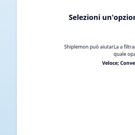
Selezioni un'opzio
Shiplemon può aiutarLa a filtrar
quale opz
Veloce; Conve