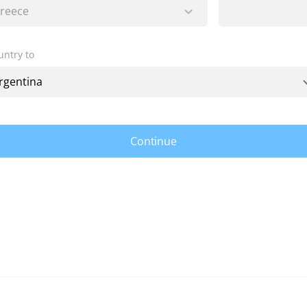
untry to
Continue