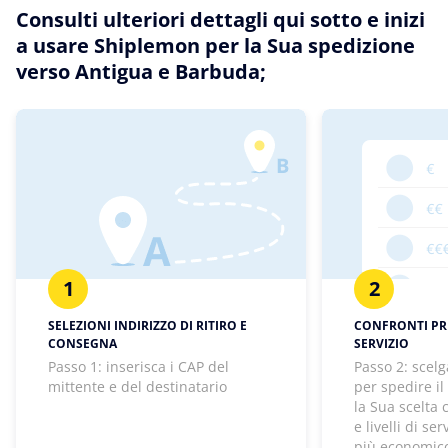
Consulti ulteriori dettagli qui sotto e inizi
a usare Shiplemon per la Sua spedizione
verso Antigua e Barbuda;
1
2
SELEZIONI INDIRIZZO DI RITIRO E
CONFRONTI PREZ
CONSEGNA
SERVIZIO
Passo 1: inserisca i CAP del
Passo 2: scelg
mittente e del destinatario
per spedire il
la Sua scelta
e livelli di se
più economico