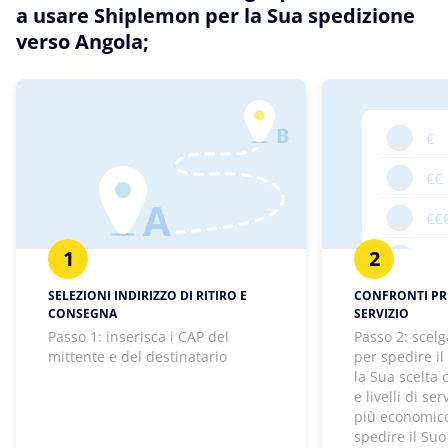
a usare Shiplemon per la Sua spedizione
verso Angola;
1
2
SELEZIONI INDIRIZZO DI RITIRO E
CONFRONTI PREZ
CONSEGNA
SERVIZIO
Passo 1: inserisca i CAP del
Passo 2: scelg
mittente e del destinatario
per spedire il
la Sua scelta
e livelli di se
più economico
spedire il Suo