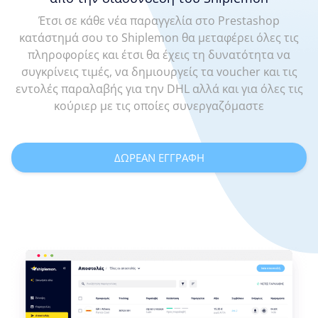
Έτσι σε κάθε νέα παραγγελία στο Prestashop
κατάστημά σου το Shiplemon θα μεταφέρει όλες τις
πληροφορίες και έτσι θα έχεις τη δυνατότητα να
συγκρίνεις τιμές, να δημιουργείς τα voucher και τις
εντολές παραλαβής για την DHL αλλά και για όλες τις
κούριερ με τις οποίες συνεργαζόμαστε
ΔΩΡΕΑΝ ΕΓΓΡΑΦΗ