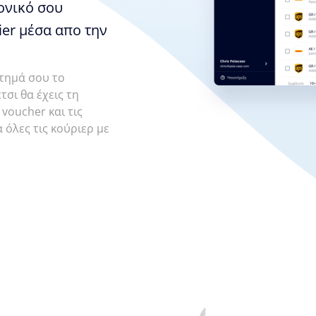
ονικό σου
ier μέσα απο την
στημά σου το
τσι θα έχεις τη
voucher και τις
 όλες τις κούριερ με