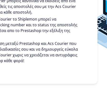
rier μπορείς κανονικά να εκδίδεις απο ένα
θείς τις αποστολές σου με την Acs Courier
ια κάθε αποστολή.
Courier το Shiplemon μπορεί να
acking number και το status της αποστολής
μέσα απο το Prestashop την εξέλιξη της
ση μεταξύ Prestashop και Acs Courier που
διαδικασίες σου και να δημιουργείς εύκολα
Courier χωρις να χρειάζεται να αντιγράφεις
op κάθε φορά!