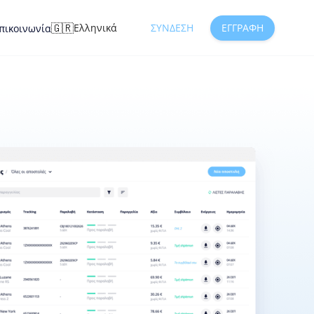
🇬🇷
Ελληνικά
ΣΎΝΔΕΣΗ
ΕΓΓΡΑΦΉ
πικοινωνία