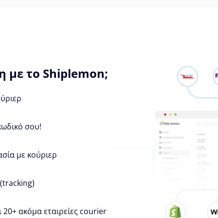
 με το Shiplemon;
ούριερ
κωδικό σου!
ασία με κούριερ
tracking)
 20+ ακόμα εταιρείες courier