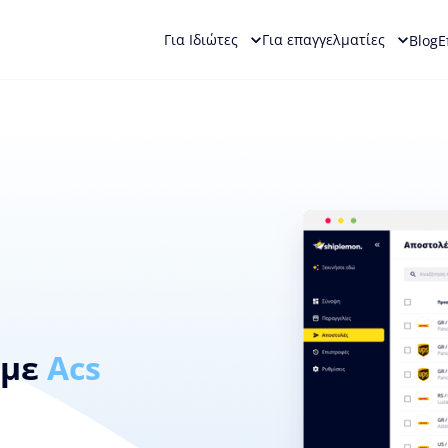
Για Ιδιώτες
Για επαγγελματίες
Blog
Ε
με
Acs