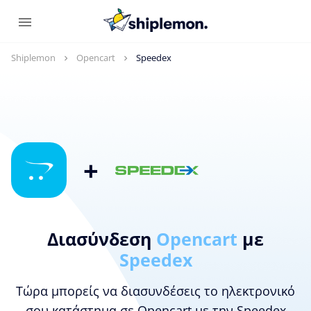
Shiplemon
Opencart
Speedex
+
Διασύνδεση
Opencart
με
Speedex
Τώρα μπορείς να διασυνδέσεις το ηλεκτρονικό
σου κατάστημα σε Opencart με την Speedex