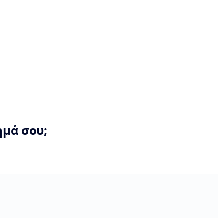
ημά σου;