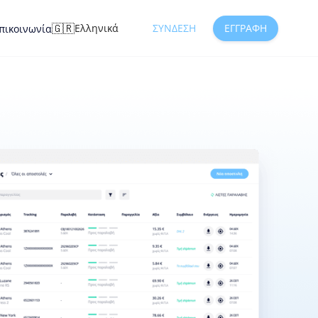
🇬🇷
Ελληνικά
ΣΎΝΔΕΣΗ
ΕΓΓΡΑΦΉ
πικοινωνία