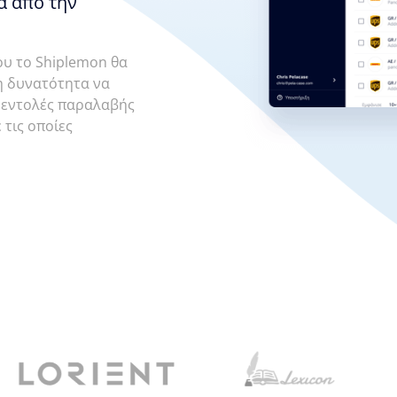
α απο την
ου το Shiplemon θα
τη δυνατότητα να
ις εντολές παραλαβής
 τις οποίες