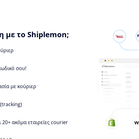
 με το Shiplemon;
ούριερ
κωδικό σου!
ασία με κούριερ
tracking)
 20+ ακόμα εταιρείες courier