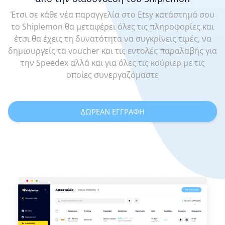
Έτσι σε κάθε νέα παραγγελία στο Etsy κατάστημά σου
το Shiplemon θα μεταφέρει όλες τις πληροφορίες και
έτσι θα έχεις τη δυνατότητα να συγκρίνεις τιμές, να
δημιουργείς τα voucher και τις εντολές παραλαβής για
την Speedex αλλά και για όλες τις κούριερ με τις
οποίες συνεργαζόμαστε
ΔΩΡΕΑΝ ΕΓΓΡΑΦΗ