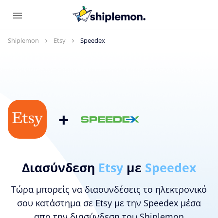
Shiplemon
Etsy
Speedex
+
Διασύνδεση
Etsy
με
Speedex
Τώρα μπορείς να διασυνδέσεις το ηλεκτρονικό
σου κατάστημα σε Etsy με την Speedex μέσα
απο την διασύνδεση του Shiplemon