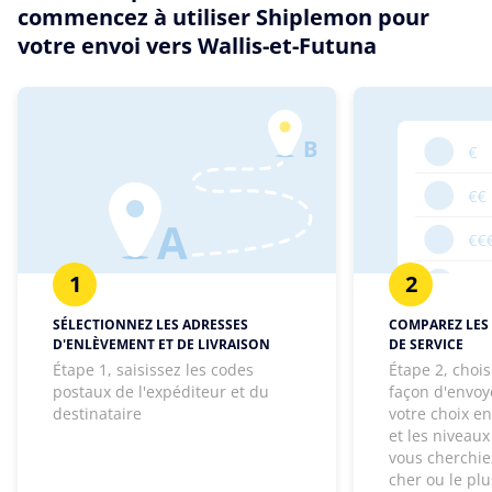
commencez à utiliser Shiplemon pour
votre envoi vers Wallis-et-Futuna
1
2
SÉLECTIONNEZ LES ADRESSES
COMPAREZ LES 
D'ENLÈVEMENT ET DE LIVRAISON
DE SERVICE
Étape 1, saisissez les codes
Étape 2, chois
postaux de l'expéditeur et du
façon d'envoye
destinataire
votre choix e
et les niveaux
vous cherchie
cher ou le pl