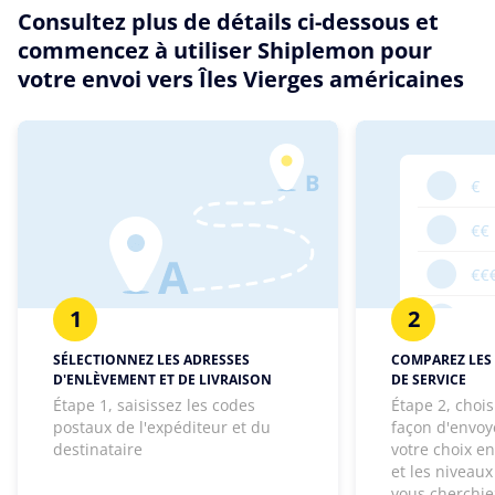
Consultez plus de détails ci-dessous et
commencez à utiliser Shiplemon pour
votre envoi vers Îles Vierges américaines
1
2
SÉLECTIONNEZ LES ADRESSES
COMPAREZ LES 
D'ENLÈVEMENT ET DE LIVRAISON
DE SERVICE
Étape 1, saisissez les codes
Étape 2, chois
postaux de l'expéditeur et du
façon d'envoye
destinataire
votre choix e
et les niveaux
vous cherchie