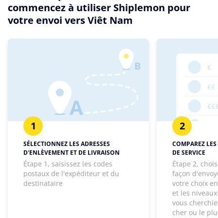
commencez à utiliser Shiplemon pour
votre envoi vers Viêt Nam
1
2
SÉLECTIONNEZ LES ADRESSES
COMPAREZ LES 
D'ENLÈVEMENT ET DE LIVRAISON
DE SERVICE
Étape 1, saisissez les codes
Étape 2, chois
postaux de l'expéditeur et du
façon d'envoye
destinataire
votre choix e
et les niveaux
vous cherchie
cher ou le pl